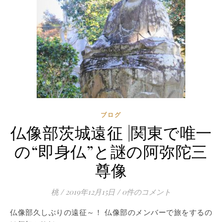
ブログ
仏像部茨城遠征 |関東で唯一
の“即身仏”と謎の阿弥陀三
尊像
桃
/
2019年12月15日
/
0件のコメント
仏像部久しぶりの遠征～！ 仏像部のメンバーで旅をするの