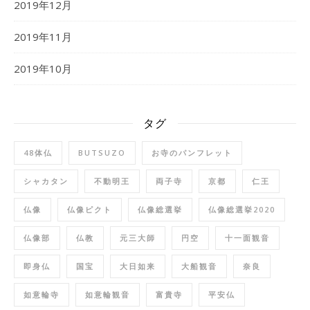
2019年12月
2019年11月
2019年10月
タグ
48体仏
BUTSUZO
お寺のパンフレット
シャカタン
不動明王
両子寺
京都
仁王
仏像
仏像ピクト
仏像総選挙
仏像総選挙2020
仏像部
仏教
元三大師
円空
十一面観音
即身仏
国宝
大日如来
大船観音
奈良
如意輪寺
如意輪観音
富貴寺
平安仏