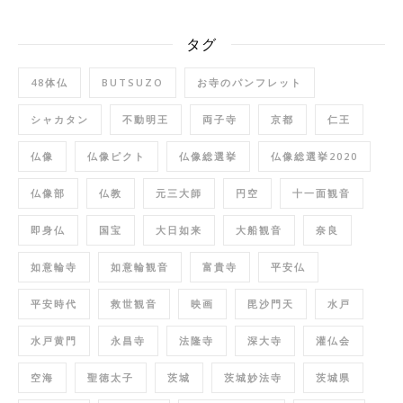
タグ
48体仏
BUTSUZO
お寺のパンフレット
シャカタン
不動明王
両子寺
京都
仁王
仏像
仏像ピクト
仏像総選挙
仏像総選挙2020
仏像部
仏教
元三大師
円空
十一面観音
即身仏
国宝
大日如来
大船観音
奈良
如意輪寺
如意輪観音
富貴寺
平安仏
平安時代
救世観音
映画
毘沙門天
水戸
水戸黄門
永昌寺
法隆寺
深大寺
灌仏会
空海
聖徳太子
茨城
茨城妙法寺
茨城県