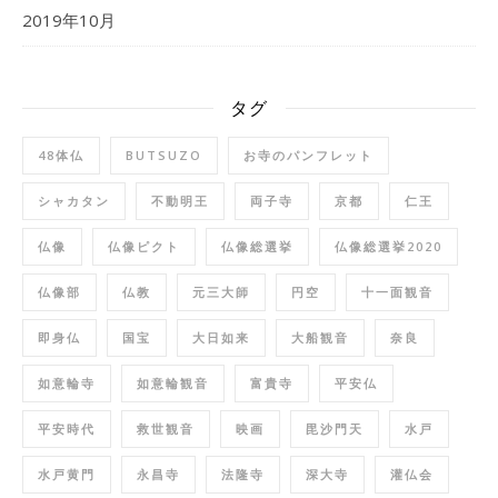
2019年10月
タグ
48体仏
BUTSUZO
お寺のパンフレット
シャカタン
不動明王
両子寺
京都
仁王
仏像
仏像ピクト
仏像総選挙
仏像総選挙2020
仏像部
仏教
元三大師
円空
十一面観音
即身仏
国宝
大日如来
大船観音
奈良
如意輪寺
如意輪観音
富貴寺
平安仏
平安時代
救世観音
映画
毘沙門天
水戸
水戸黄門
永昌寺
法隆寺
深大寺
灌仏会