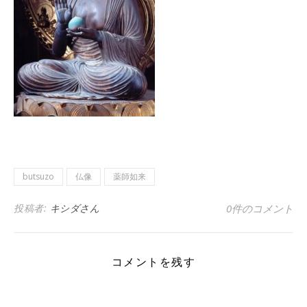
butsuzo
仏像
薬師如来
投稿者:
キシダさん
0件のコメント
コメントを残す